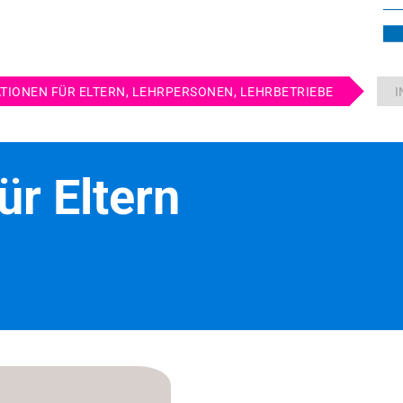
­TIO­NEN FÜR EL­TERN, LEHR­PER­SO­NEN, LEHR­BE­TRIE­BE
I
für El­tern