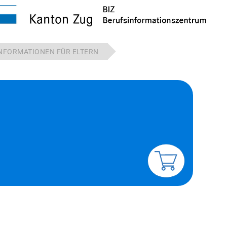
N­FOR­MA­TIO­NEN FÜR EL­TERN