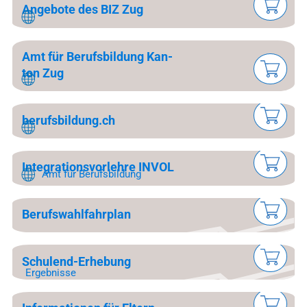
Ange­bote des BIZ Zug
Amt für Be­rufs­bil­dung Kan­
ton Zug
be­rufs­bil­dung.ch
Inte­gra­tions­vor­leh­re INVOL
Amt für Be­rufs­bil­dung
Be­rufs­wahl­fahr­plan
Schul­end-Er­he­bung
Er­geb­nisse