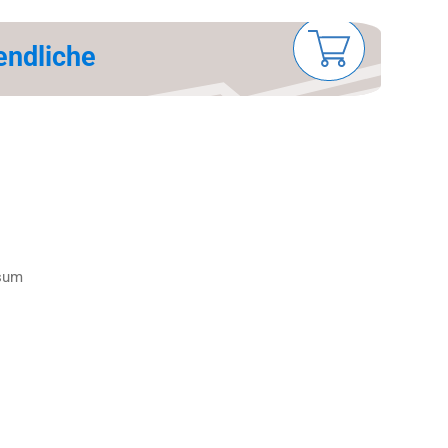
n­dli­che
sum