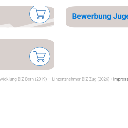
Be­wer­bung Ju­ge
wicklung BIZ Bern (2019) – Linzenznehmer BIZ Zug (2026) •
Impres