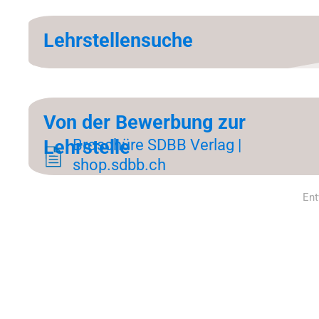
Lehr­stel­len­su­che
Von der Be­wer­bung zur
Lehr­stel­le
Bro­schü­re SDBB Ver­lag |
shop.sdbb.ch
Ent