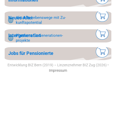
Neues Al­ter
Aktuel­le Le­bens­we­ge mit Zu­
kunfts­po­ten­tial
In­ter­ge­ne­ra­tion
Platt­form für Ge­ne­ra­tionen­
pro­jekte
Jobs für Pen­sio­nier­te
Entwicklung BIZ Bern (2019) – Linzenznehmer BIZ Zug (2026) •
Impressum