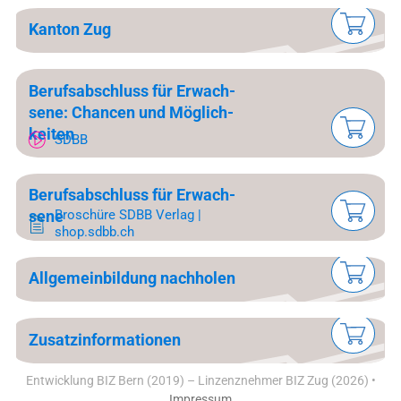
Kan­ton Zug
Be­rufs­ab­schluss für Er­wach­
se­ne: Chan­cen und Mög­lich­
kei­ten
SDBB
Be­rufs­ab­schluss für Er­wach­
Bro­schü­re SDBB Ver­lag |
se­ne
shop.sdbb.ch
All­ge­mein­bil­dung nach­ho­len
Zu­satz­in­for­ma­tio­nen
Entwicklung BIZ Bern (2019) – Linzenznehmer BIZ Zug (2026) •
Impressum