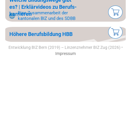
es? | Er­klär­vi­de­os zu Be­rufs­
Ei­ne Zu­sam­men­ar­beit der
kar­rie­ren
kan­to­na­len BIZ und des SDBB
Hö­he­re Be­rufs­bil­dung HBB
Entwicklung BIZ Bern (2019) – Linzenznehmer BIZ Zug (2026) •
Impressum